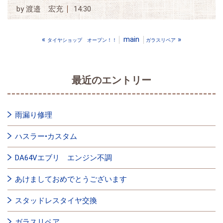
by
渡邉 宏充
14:30
«
main
»
タイヤショップ オープン！！
ガラスリペア
最近のエントリー
雨漏り修理
ハスラー•カスタム
DA64Vエブリ エンジン不調
あけましておめでとうございます
スタッドレスタイヤ交換
ガラスリペア