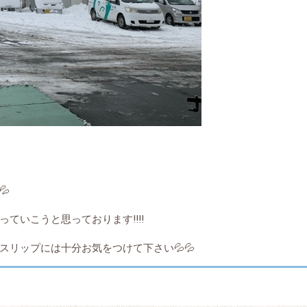

ていこうと思っております‼️‼️
リップには十分お気をつけて下さい💦💦