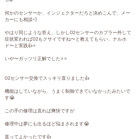
💦w
何かのセンサーか、インジェクターだろと決めこんで、メー
カーにも相談💨
やはり同じような答え。しかしO2センサーのカプラー外して
症状変わればO2もクサイですね〜と教えてもらい、ナルホ
ド〜と実践👍⭐️
いや〜ガッツリ正解でした⭐️⭐️
O2センサー交換でスッキリ直りました👍
機能はしていながら、うまく制御できていなかったみたいで
す😭
この手の修理は直れば爽快ですが
修理中は夢にも出るほど悩まされます😭
直ってよかったです👍