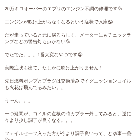
20万キロオーバーのエブリのエンジン不調の修理です💦
エンジンが吹け上がらなくなるという症状で入庫😱
だが走っていると元に戻るらしく、メーターにもチェックラ
ンプなどの警告灯も点かない💦
でたでた。。。1番大変なやつです😭
実際症状も出て、たしかに吹け上がりません！
先日燃料ポンプとプラグは交換済みでイグニッションコイル
も火花は飛んでるみたい。。
う〜ん。。。
一つ疑問が、コイルの点検の時カプラー外してみると、逆に
今より少し調子が良くなる。。。
フェイルセーフ入った方が今より調子良いって、どゆ事ー😱